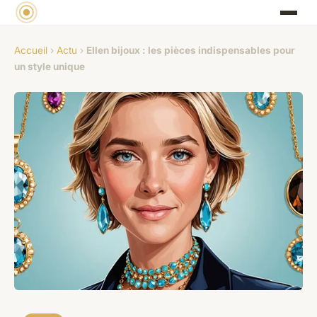
Accueil
›
Actu
›
Ellen bijoux : les pièces indispensables pour
un style unique